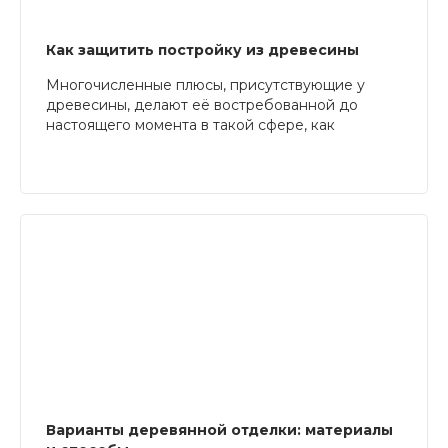
Как защитить постройку из древесины
Многочисленные плюсы, присутствующие у
древесины, делают её востребованной до
настоящего момента в такой сфере, как
строительство. Но нельзя забывать, что дерево
имеет и ряд недостатков, которые приходится
компенсировать. Если этого не сделать,
постройка из такого материала может быстро
прийти в негодность. Существует несколько
основных моментов, требующих внимания при
защите объектов из дерева.
Варианты деревянной отделки: материалы