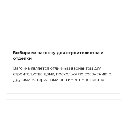
Выбираем вагонку для строительства и
отделки
Вагонка является отличным вариантом для
строительства дома, поскольку по сравнению с
другими материалами она имеет множество
преимуществ – например, безопасность для
здоровья и доступная стоимость. Существует
несколько видов вагонок, о которых мы и
расскажем в данной статье