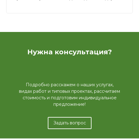
Отметим важность выбора породы дерева и
общего стиля, а также предложим ряд
практических советов
Нужна консультация?
Подробно расскажем о наших услугах,
видах работ и типовых проектах, рассчитаем
стоимость и подготовим индивидуальное
предложение!
Задать вопрос