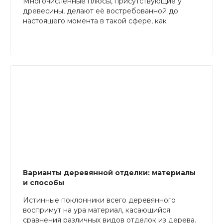
Многочисленные плюсы, присутствующие у
древесины, делают её востребованной до
настоящего момента в такой сфере, как
строительство. Но нельзя забывать, что дерево
имеет и ряд недостатков, которые приходится
компенсировать. Если этого не сделать,
постройка из такого материала может быстро
прийти в негодность. Существует несколько
основных моментов, требующих внимания при
защите объектов из дерева.
Варианты деревянной отделки: материалы
и способы
Истинные поклонники всего деревянного
воспримут на ура материал, касающийся
сравнения различных видов отделок из дерева.