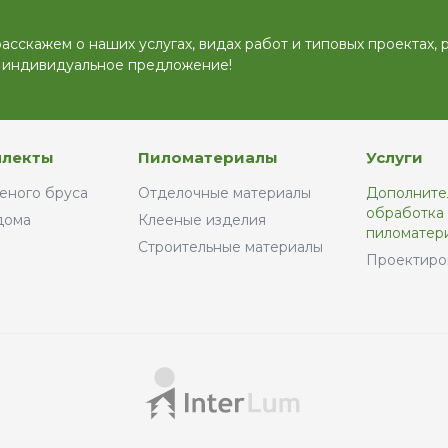
этого не сделать, построй
такого материала может 
прийти в негодность. Су
сскажем о наших услугах, видах работ и типовых проектах, 
несколько основных моме
 индивидуальное предложение!
требующих внимания при
объектов из дерева.
лекты
Пиломатериалы
Услуги
еного бруса
Отделочные материалы
Дополните
обработка
дома
Клееные изделия
пиломатер
Строительные материалы
Проектиро