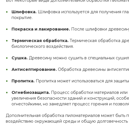
Вот некоторые виды дополнительной обработки пиломат
Шлифовка
.
Шлифовка используется для получения гла
покрытие.
Покраска и лакирование
.
После шлифовки древесину 
Термическая обработка
.
Термическая обработка древ
биологического воздействия.
Сушка
.
Древесину можно сушить в специальных сушильн
Антисептирование
.
Обработка древесины антисептика
Пропитка
.
Пропитка может использоваться для защиты 
Огнебиозащита
.
Процесс обработки материалов или 
увеличения безопасности зданий и конструкций, особе
огнестойкими, но замедляет процесс горения и позвол
Дополнительная обработка пиломатериалов может быть пр
воздействию окружающей среды и общую долговечность