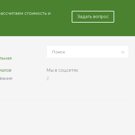
ка из
быстро
ществует
рассчитаем стоимость и
Задать вопрос
нтов,
 защите
льная
иалов
Мы в соцсетях
вание