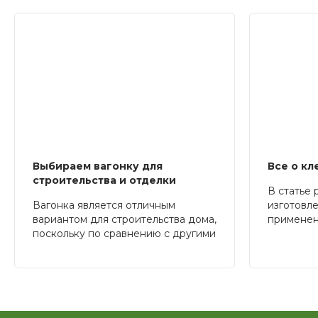
Выбираем вагонку для
Все о кл
строительства и отделки
В статье 
Вагонка является отличным
изготовл
вариантом для строительства дома,
применен
поскольку по сравнению с другими
описывае
материалами она имеет множество
производс
преимуществ – например,
достоинст
безопасность для здоровья и
строител
доступная стоимость. Существует
несколько видов вагонок, о