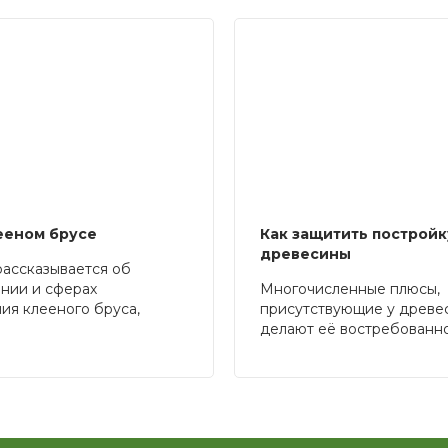
ееном брусе
Как защитить постройк
древесины
рассказывается об
ении и сферах
Многочисленные плюсы,
ия клееного бруса,
присутствующие у древе
тся специфика его
делают её востребованн
тва, а также указываются
настоящего момента в та
ва и недостатки этого
сфере, как строительство
ьного материала
нельзя забывать, что дер
и ряд недостатков, кото
приходится компенсирова