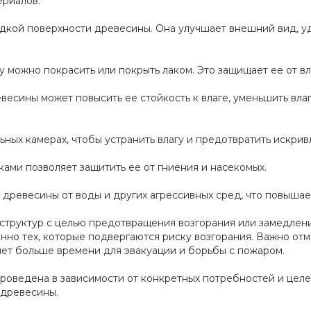
ериалов:
дкой поверхности древесины. Она улучшает внешний вид, у
можно покрасить или покрыть лаком. Это защищает ее от вла
есины может повысить ее стойкость к влаге, уменьшить вл
ых камерах, чтобы устранить влагу и предотвратить искрив
ми позволяет защитить ее от гниения и насекомых.
древесины от воды и других агрессивных сред, что повышае
структур с целью предотвращения возгорания или замедлени
нно тех, которые подвергаются риску возгорания. Важно отм
яет больше времени для эвакуации и борьбы с пожаром.
оведена в зависимости от конкретных потребностей и целей
 древесины.