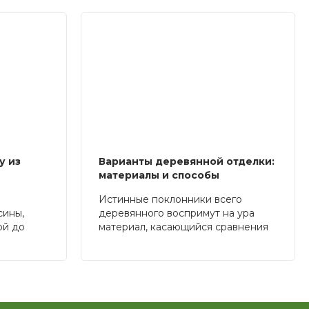
у из
Варианты деревянной отделки:
материалы и способы
Истинные поклонники всего
сины,
деревянного воспримут на ура
ой до
материал, касающийся сравнения
кой
различных видов отделок из
. Но
дерева. Отметим важность выбора
ево имеет
породы дерева и общего стиля, а
рые
также предложим ряд
ть. Если
практических советов