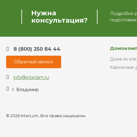
которых мы и расскажем в данной
статье
Нужна
Подробно ра
консультация?
подготовим
Домокомп
8 (800) 250 84 44
Дома из кле
Обратный звонок
Каркасные 
info@interlam.ru
г. Владимир
© 2026 InterLum, Все права защищены